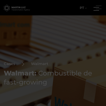
PT
Cases
Walmart
Walmart:
Combustible de
fast-growing