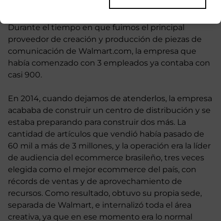
Durante el tiempo en que fuimos el principal
proveedor de creación y producción de piezas de
comunicación de Walmart.com, la empresa que
había comenzado con 3 empleados ya contaba con
casi 900.
En 2014, cuando dejamos de atenderlos, la empresa
acababa de construir un centro de distribución y se
estaba preparando para construir dos más. La
cantidad de artículos que vendió había pasado de
60 mil a más de 3 millones, y la operación era la líder
de audiencia del ecommerce brasileño, tres veces
elegida como el mejor ecommerce del país, con
récords de ventas y de aprovechamiento de
recursos. Como resultado, obtuvo su propia sede,
separada de Walmart, e internalizó toda el área
creativa, ya que en ese momento era lo normal