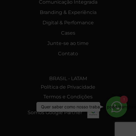
Comunicação Integrada
Branding & Experiência
Digital & Perfomance
Cases
Junte-se ao time
Contato
BRASIL • LATAM
Política de Privacidade
Termos e Condições
1
Quer sa
Quer saber como nosso trabalho pode transfor
Somos Google Partner