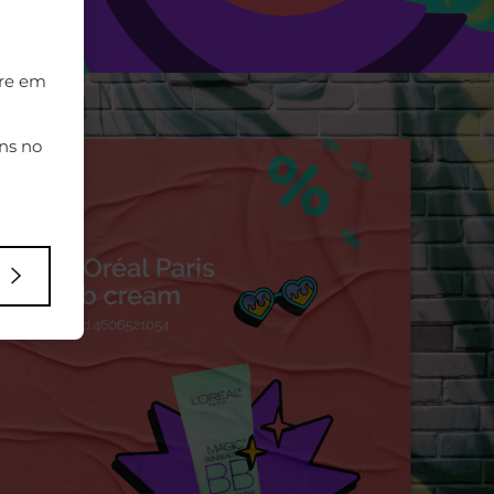
tre em
ns no