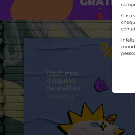
compe
Caso 
cheque
contat
Infel
mundo
pessoa