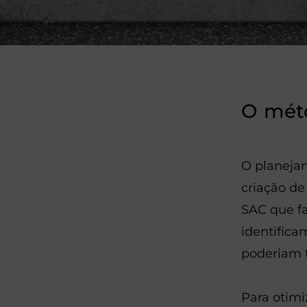
O mét
O planejam
criação d
SAC que fa
identifica
poderiam t
Para otimi