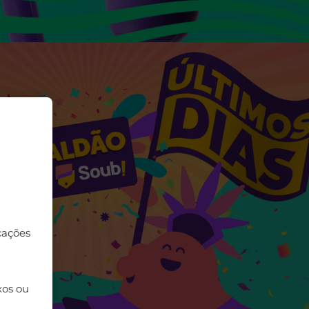
cações
xos ou