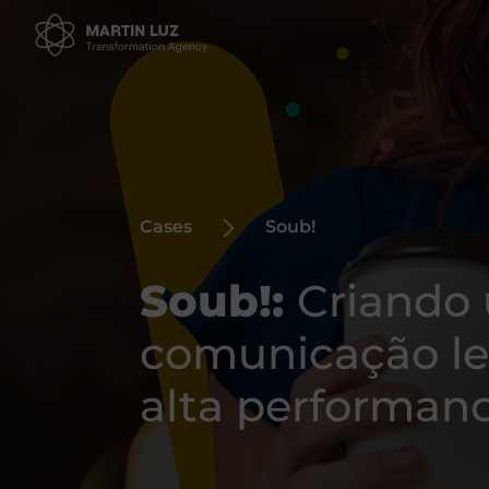
Cases
Soub!
Soub!:
Criando
comunicação lev
alta performan