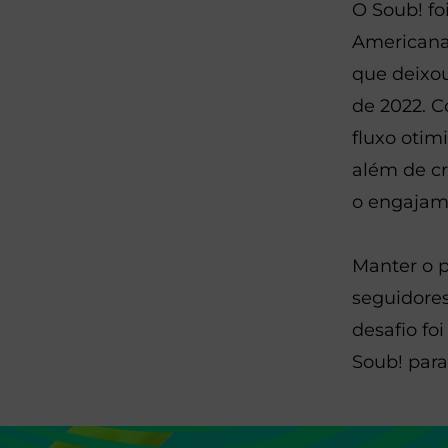
O Soub! fo
Americanas
que deixou
de 2022. C
fluxo otim
além de c
o engajam
Manter o 
seguidores
desafio f
Soub! para