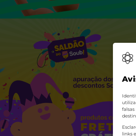
Avi
Identi
utili
falsas
destin
Escla
links 