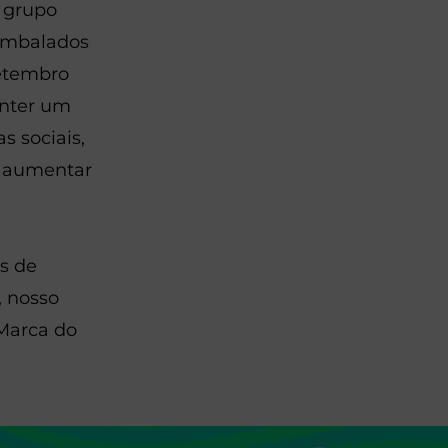
 grupo
eembalados
setembro
anter um
s sociais,
a aumentar
s de
, nosso
Marca do