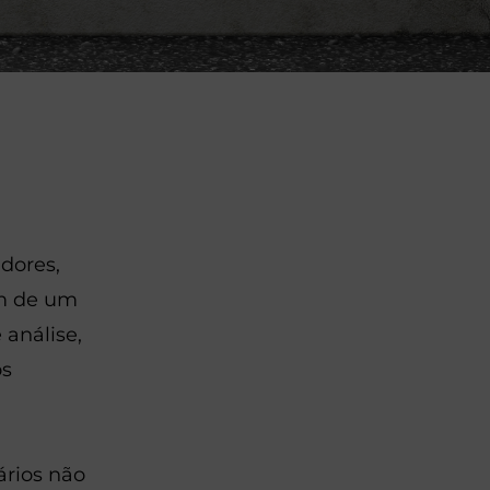
dores,
ém de um
 análise,
os
ários não