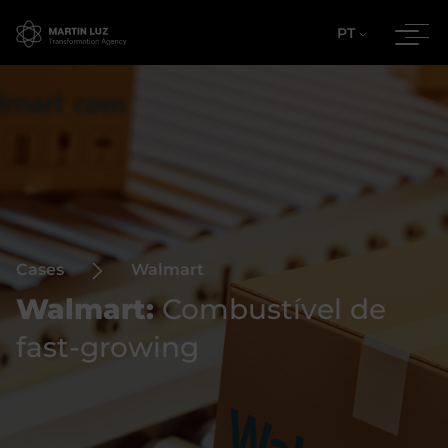
PT
Cases
Walmart
Walmart:
Combustível de
fast-growing