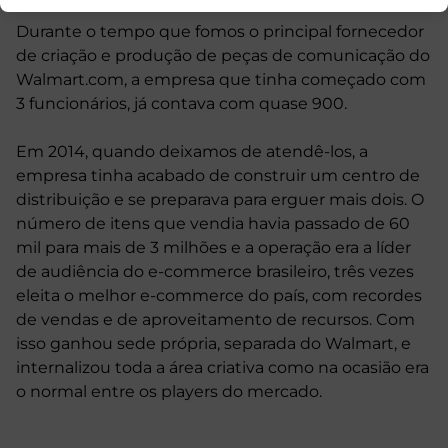
Durante o tempo que fomos o principal fornecedor
de criação e produção de peças de comunicação do
Walmart.com, a empresa que tinha começado com
3 funcionários, já contava com quase 900.
Em 2014, quando deixamos de atendê-los, a
empresa tinha acabado de construir um centro de
distribuição e se preparava para erguer mais dois. O
número de itens que vendia havia passado de 60
mil para mais de 3 milhões e a operação era a líder
de audiência do e-commerce brasileiro, três vezes
eleita o melhor e-commerce do país, com recordes
de vendas e de aproveitamento de recursos. Com
isso ganhou sede própria, separada do Walmart, e
internalizou toda a área criativa como na ocasião era
o normal entre os players do mercado.