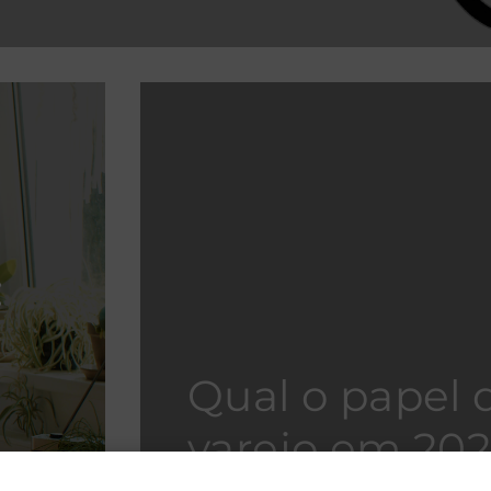
:
Qual o papel 
varejo em 202