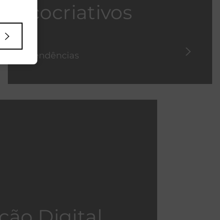
cocriativos
Tendências
ão Digital