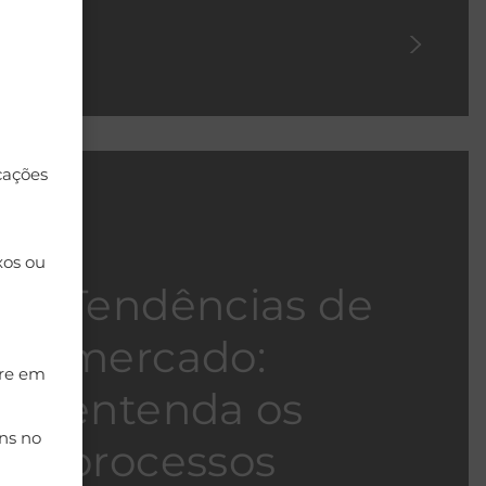
cações
xos ou
Tendências de
mercado:
tre em
entenda os
ns no
processos