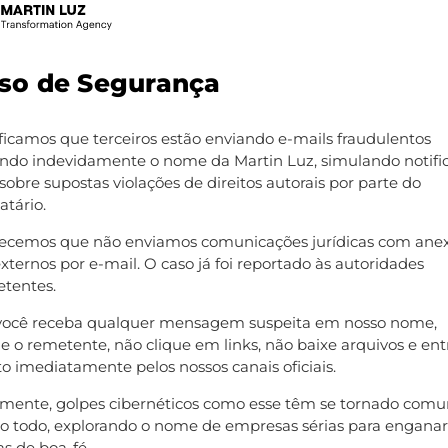
Tendências
so de Segurança
ficamos que terceiros estão enviando e-mails fraudulentos
zando indevidamente o nome da Martin Luz, simulando notifi
 sobre supostas violações de direitos autorais por parte do
atário.
recemos que não enviamos comunicações jurídicas com ane
externos por e-mail. O caso já foi reportado às autoridades
Data Strategy:
tentes.
entenda toda
você receba qualquer mensagem suspeita em nosso nome,
 o remetente, não clique em links, não baixe arquivos e en
estrutura para
o imediatamente pelos nossos canais oficiais.
izmente, golpes cibernéticos como esse têm se tornado comu
aplicar em sua
 todo, explorando o nome de empresas sérias para enganar
s de boa-fé.