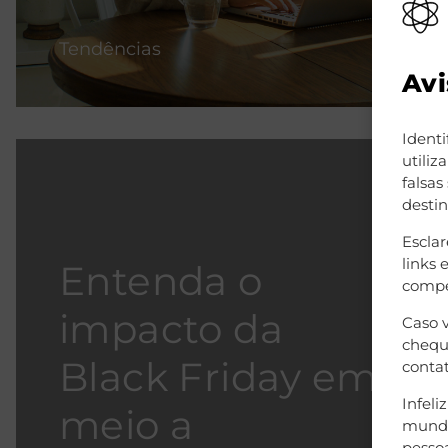
Tendências
Avi
Identi
utili
falsas
destin
Escla
links 
Entenda o
compe
impacto da
Caso 
cheque
Black Friday em
contat
Infel
meio a
mundo
pessoa