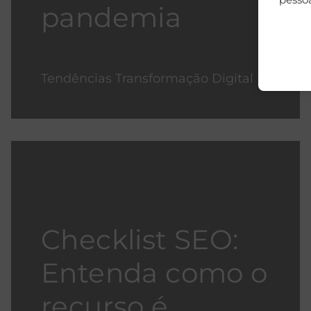
pandemia
Tendências Transformação Digital
Checklist SEO:
Entenda como o
recurso é