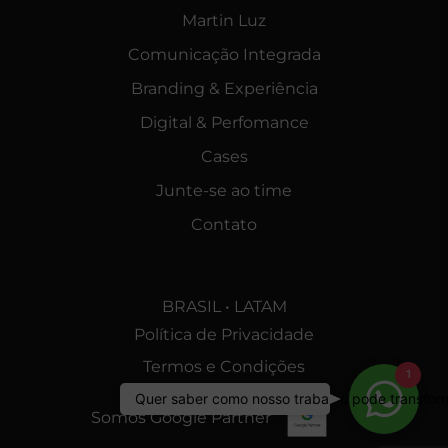
Martin Luz
Comunicação Integrada
Branding & Experiência
Digital & Perfomance
Cases
Junte-se ao time
Contato
BRASIL • LATAM
Política de Privacidade
Termos e Condições
1
Quer sa
Quer saber como nosso trabalho pode transfor
Somos Google Partner