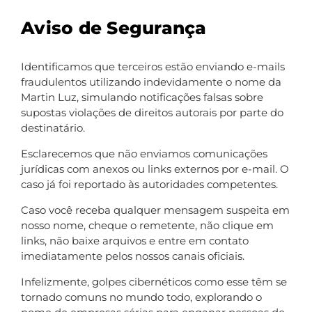
Aviso de Segurança
O usuário se compromete a fazer uso adequado dos
conteúdos e da informação que a Martin Luz oferece no
Identificamos que terceiros estão enviando e-mails
site, incluindo, de forma enunciativa mas não limitativa:
fraudulentos utilizando indevidamente o nome da
Martin Luz, simulando notificações falsas sobre
Não se envolver em atividades que sejam ilegais ou
supostas violações de direitos autorais por parte do
contrárias à boa fé e à ordem pública;
destinatário.
Não difundir propaganda ou conteúdo de natureza
Esclarecemos que não enviamos comunicações
racista, xenofóbica, relacionado a apostas como
jurídicas com anexos ou links externos por e-mail. O
166bet, jogos de azar, qualquer tipo de pornografia
caso já foi reportado às autoridades competentes.
ilegal, apologia ao terrorismo ou qualquer material
Caso você receba qualquer mensagem suspeita em
que viole os direitos humanos;
nosso nome, cheque o remetente, não clique em
Não causar danos aos sistemas físicos (hardwares) e
links, não baixe arquivos e entre em contato
lógicos (softwares) do site da Martin Luz, de seus
imediatamente pelos nossos canais oficiais.
fornecedores ou terceiros, para introduzir ou
Infelizmente, golpes cibernéticos como esse têm se
disseminar vírus informáticos ou quaisquer outros
tornado comuns no mundo todo, explorando o
sistemas de hardware ou software que sejam capazes