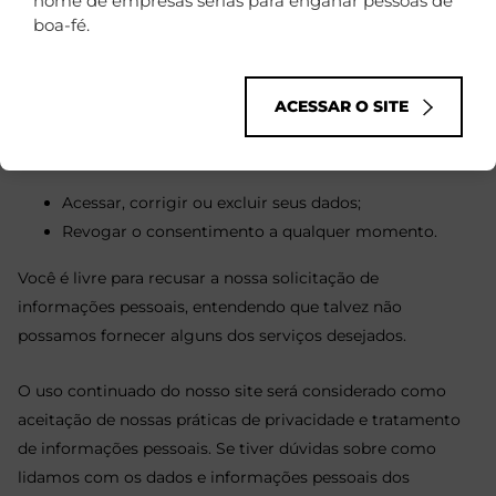
nome de empresas sérias para enganar pessoas de
de causar danos anteriormente mencionados.
boa-fé.
7. Direitos dos Usuários
ACESSAR O SITE
Você tem o direito de:
Acessar, corrigir ou excluir seus dados;
Revogar o consentimento a qualquer momento.
Você é livre para recusar a nossa solicitação de
informações pessoais, entendendo que talvez não
possamos fornecer alguns dos serviços desejados.
O uso continuado do nosso site será considerado como
aceitação de nossas práticas de privacidade e tratamento
de informações pessoais. Se tiver dúvidas sobre como
lidamos com os dados e informações pessoais dos